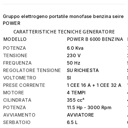
Gruppo elettrogeno portatile
monofase
benzina seire
POWER
CARATTERISTICHE TECNICHE GENERATORE
MODELLO
POWER B 6000 BENZINA
POTENZA
6.0 Kva
TENSIONE
230 V
FREQUENZA
50 Hz
REGOLATORE TENSIONE
SU RICHIESTA
VOLTOMETRO
SI
PRESE CORRENTE
1 CEE 16 A + 1 CEE 32 A
MOTORE
4 TEMPI
CILINDRATA
355 cc³
POTENZA
11.5 Hp - 3000 Rpm
AVVIAMENTO
AVVIATORE
SERBATOIO
6.5 L