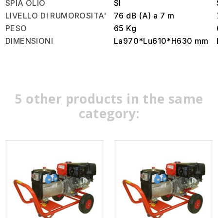
SPIA OLIO
SI
LIVELLO DI RUMOROSITA'
76 dB (A) a 7 m
PESO
65 Kg
DIMENSIONI
La970*Lu610*H630 mm
5 other products in the same
category: