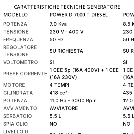
CARATTERISTICHE TECNICHE GENERATORE
MODELLO
POWER D 7000 T DIESEL
POW
POTENZA
7.0 Kva
8.5 
TENSIONE
230 V - 400 V
230 
FREQUENZA
50 Hz
50 
REGOLATORE
SU RICHIESTA
SU 
TENSIONE
VOLTOMETRO
SI
SI
1 CEE 5p (16A 400V) + 1 CEE
1
CE
PRESE CORRENTE
(16A 230V)
(16A
MOTORE
4 TEMPI
4 T
CILINDRATA
418 cc³
435 
POTENZA
11.0 Hp - 3000 Rpm
12.0
AVVIAMENTO
AVVIATORE
AVV
SERBATOIO
5.5 L
5.5 
SPIA OLIO
NO
NO
LIVELLO DI