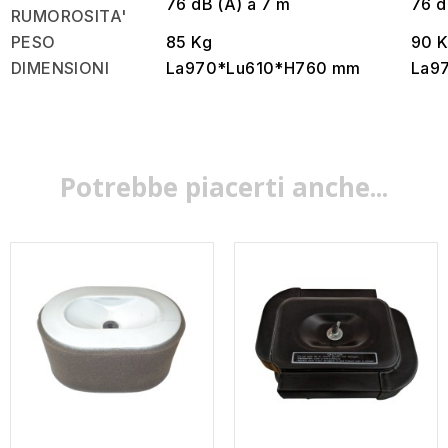
76 dB (A) a 7 m
76 d
RUMOROSITA'
PESO
85 Kg
90 
DIMENSIONI
La970*Lu610*H760
mm
La9
Potrebbe piacerti anche...