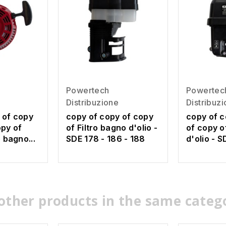
Powertech
Powertec
Distribuzione
Distribuz
 of copy
copy of copy of copy
copy of c
opy of
of Filtro bagno d'olio -
of copy o
o bagno...
SDE 178 - 186 - 188
d'olio - S
other products in the same categ