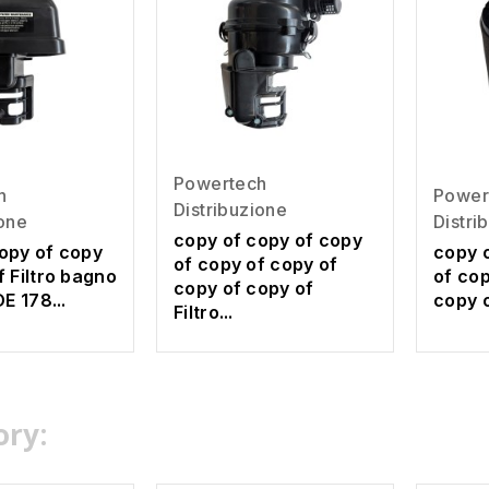
Powertech
h
Power
Distribuzione
ione
Distri
copy of copy of copy
opy of copy
copy 
of copy of copy of
f Filtro bagno
of cop
copy of copy of
DE 178...
copy o
Filtro...
ory: