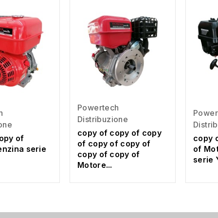
Powertech
h
Power
Distribuzione
ione
Distri
copy of copy of copy
opy of
copy 
of copy of copy of
nzina serie
of Mo
copy of copy of
serie 
Motore...