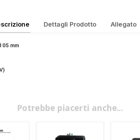
scrizione
Dettagli Prodotto
Allegato
o 105 mm
V)
Potrebbe piacerti anche...