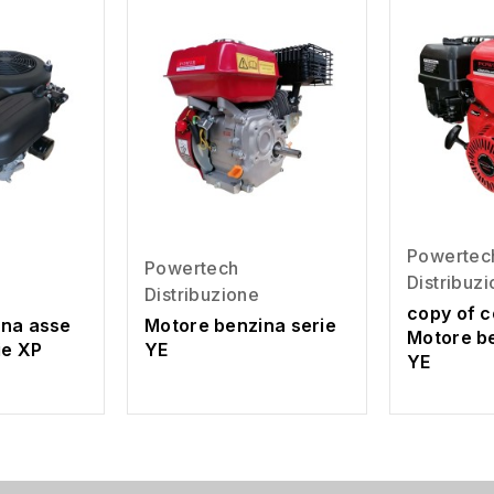
Powertec
Powertech
Distribuz
Distribuzione
copy of c
ina asse
Motore benzina serie
Motore be
ie XP
YE
YE