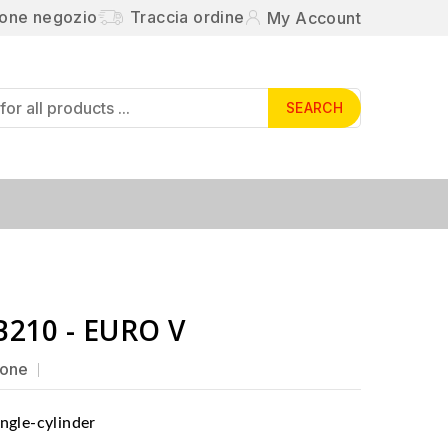
ione negozio
Traccia ordine
My Account
SEARCH
GB210 - EURO V
ione
ingle-cylinder