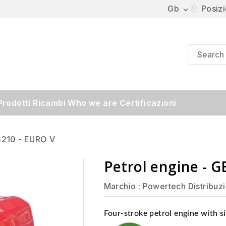
Gb
Posiz

Prodotti
Ricambi
Who we are
Certificazioni
B210 - EURO V
Petrol engine - 
Marchio :
Powertech Distribuz
Four-stroke petrol engine with s