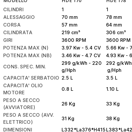
MODELLO
HDE 170
HDE 178
CILINDRI
1
1
ALESSAGGIO
70 mm
78 mm
CORSA
57 mm
64 mm
CILINDRATA
219 cm
³
306 cm
³
GIRI
3600 RPM
3600 RPM
POTENZA
MAX (N)
3.97 Kw - 5.4 CV
5.66 Kw - 
POTENZA MAX (NB)
3.46 Kw - 4.7 CV
4.93 Kw - 
299 g/kWh - 220
292
g/kW
CONS. SPEC. MIN.
g/Hph
g/Hph
CAPACITA' SERBATOIO
2.5 L
3.5 L
CAPACITA' OLIO
0.8 L
1.10 L
MOTORE
PESO A SECCO
26 Kg
33 Kg
(AVVIATORE)
PESO A SECCO (AVV.
31 Kg
38 Kg
ELETTRICO)
DIMENSIONI
L332*La376*H415
L383*La4