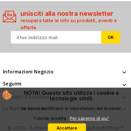
unisciti alla nostra newsletter
recupera tutte le info su prodotti, eventi e
offerte
Informazioni Negozio

Seguimi

NOTA! Questo sito utilizza i cookie e
Prodotti E Accessori

tecnologie simili.
La Nostra Azienda
Se non si modificano le impostazioni del browser,

l'utente accetta.
Per saperne di piu'
cp
© 2026 - Software di Ecommerce di PrestaShop
Accettare