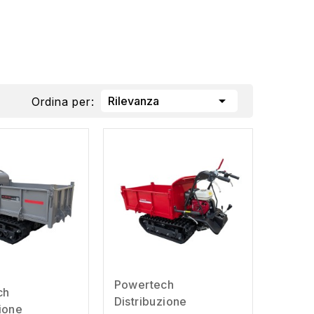

Rilevanza
Ordina per:
Powertech
ch
Distribuzione
zione