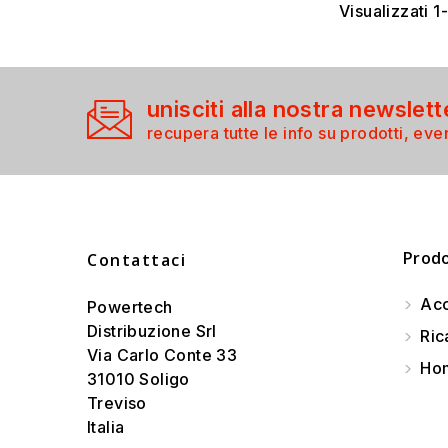
Visualizzati 1-
unisciti alla nostra newslett
recupera tutte le info su prodotti, even
Prodo
Contattaci
Acc
Powertech
Distribuzione Srl
Ric
Via Carlo Conte 33
Hom
31010 Soligo
Treviso
Italia