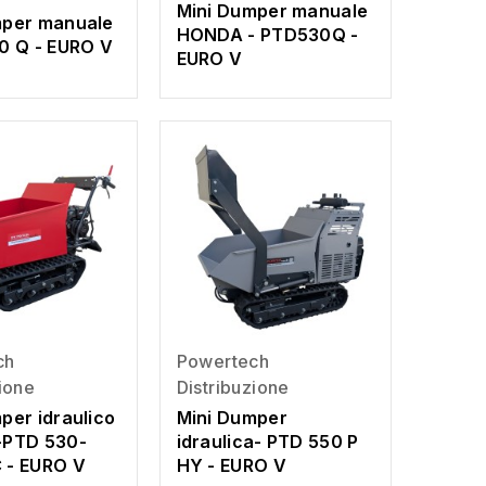
Mini Dumper manuale
mper manuale
HONDA - PTD530Q -
0 Q - EURO V
EURO V
ch
Powertech
zione
Distribuzione
per idraulico
Mini Dumper
-PTD 530-
idraulica- PTD 550 P
 - EURO V
HY - EURO V