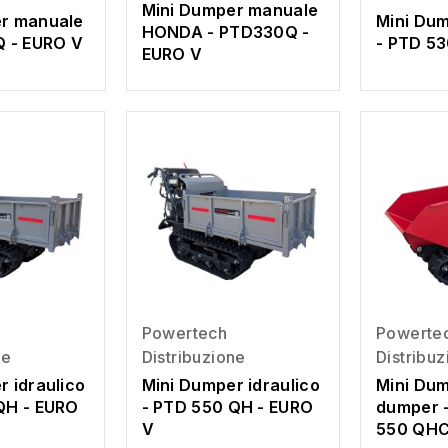
Mini Dumper manuale
er manuale
Mini Du
HONDA - PTD330Q -
Q - EURO V
- PTD 53
EURO V
Powertech
Powerte
ne
Distribuzione
Distribu
r idraulico
Mini Dumper idraulico
Mini Dum
QH - EURO
- PTD 550 QH - EURO
dumper 
V
550 QHC