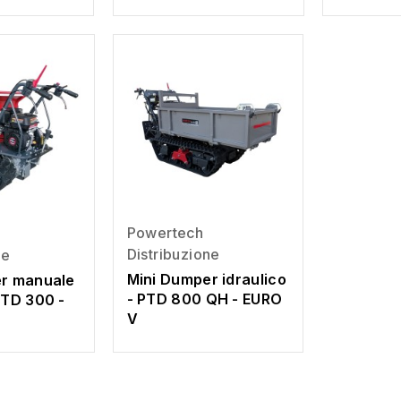
Powertech
Distribuzione
ne
Mini Dumper idraulico
er manuale
- PTD 800 QH - EURO
PTD 300 -
V