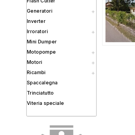
Flash Cutter
Generatori

Inverter
Irroratori

Mini Dumper
Motopompe

Motori

Ricambi

Spaccalegna
Trinciatutto
Viteria speciale