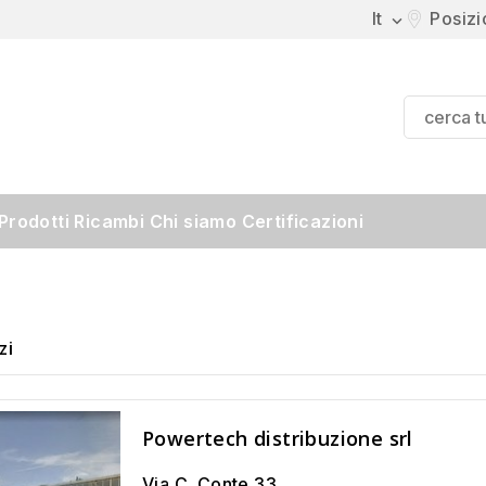
It
Posiz

Prodotti
Ricambi
Chi siamo
Certificazioni
zi
Powertech distribuzione srl
Via C. Conte 33