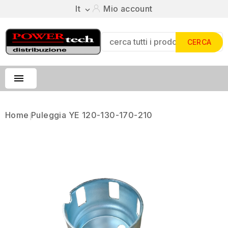
It
Mio account

CERCA

Home
Puleggia YE 120-130-170-210