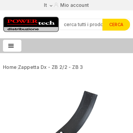
It
Mio account

CERCA

Home
Zappetta Dx - ZB 2/2 - ZB 3