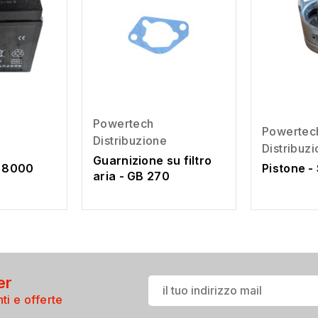
Powertech
Powertec
Distribuzione
Distribuz
Guarnizione su filtro
B 8000
Pistone -
aria - GB 270
er
ti e offerte