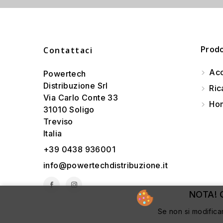
Prodo
Contattaci
Acc
Powertech
Distribuzione Srl
Ric
Via Carlo Conte 33
Hom
31010 Soligo
Treviso
Italia
+39 0438 936001
info@powertechdistribuzione.it
NOTA! Q
Se non si modifica