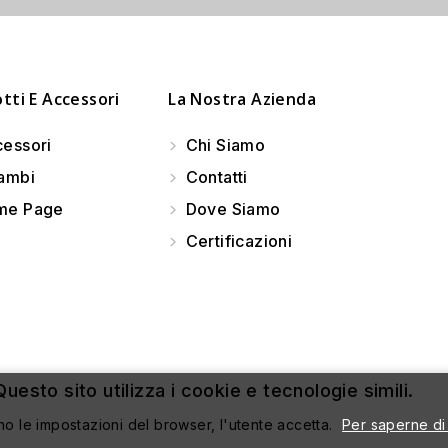
tti E Accessori
La Nostra Azienda
essori
Chi Siamo
ambi
Contatti
e Page
Dove Siamo
Certificazioni
uesto sito utilizza i cookie e tecnologie simili.
no le impostazioni del browser, l'utente accetta.
Per saperne di