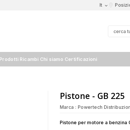
It
Posiz

Prodotti
Ricambi
Chi siamo
Certificazioni
Pistone - GB 225
Marca :
Powertech Distribuzio
Pistone per motore a benzina