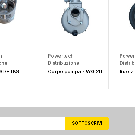
h
Powertech
Power
ione
Distribuzione
Distri
 SDE 188
Corpo pompa - WG 20
Ruota