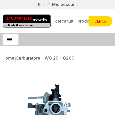
It
Mio account

CERCA

Home
Carburatore - WG 20 - G200