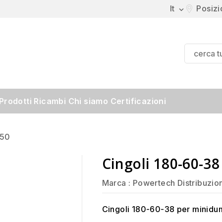
It
Posiz

Prodotti
Ricambi
Chi siamo
Certificazioni
550
Cingoli 180-60-38 
Marca :
Powertech Distribuzio
Cingoli 180-60-38 per minidu