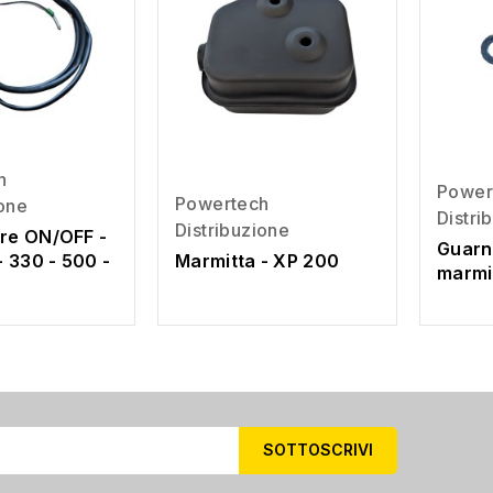
h
Power
Powertech
ione
Distri
Distribuzione
ore ON/OFF -
Guarn
 330 - 500 -
Marmitta - XP 200
marmi
0