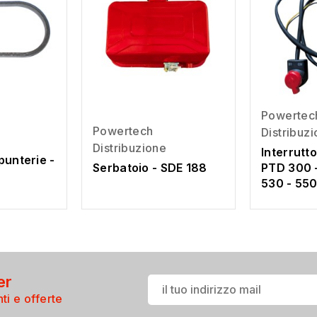
Powertec
Powertech
Distribuz
Distribuzione
Interrutt
punterie -
Serbatoio - SDE 188
PTD 300 -
530 - 55
er
ti e offerte