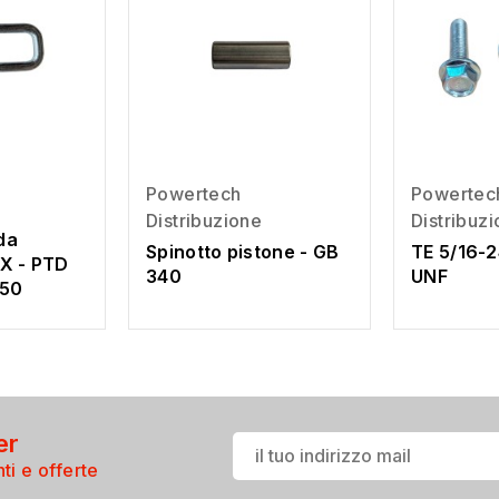
Powertech
Powertec
Distribuzione
Distribuz
da
Spinotto pistone - GB
TE 5/16-2
X - PTD
340
UNF
550
er
ti e offerte