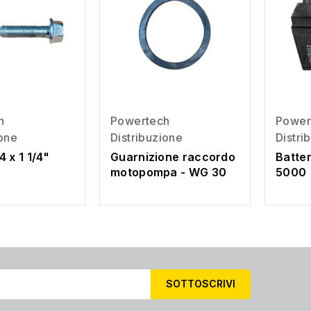
h
Powertech
Power
ione
Distribuzione
Distri
4 x 1 1/4"
Guarnizione raccordo
Batter
motopompa - WG 30
5000