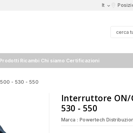
It
Posiz

Prodotti
Ricambi
Chi siamo
Certificazioni
 500 - 530 - 550
Interruttore ON/O
530 - 550
Marca :
Powertech Distribuzio