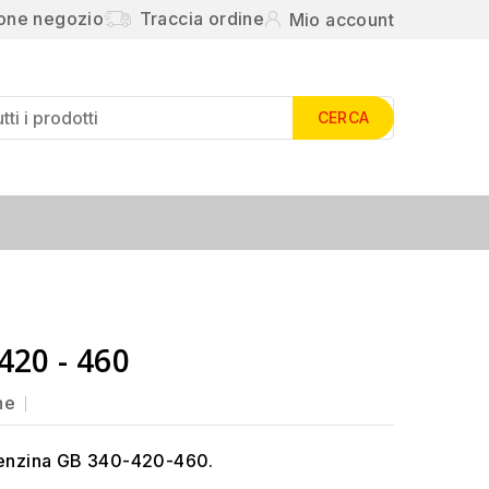
ione negozio
Traccia ordine
Mio account
CERCA
420 - 460
ne
benzina GB 340-420-460.