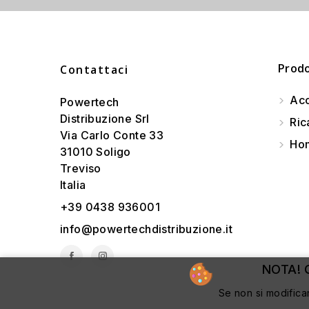
Prodo
Contattaci
Acc
Powertech
Distribuzione Srl
Ric
Via Carlo Conte 33
Hom
31010 Soligo
Treviso
Italia
+39 0438 936001
info@powertechdistribuzione.it
NOTA! Q
Se non si modifica