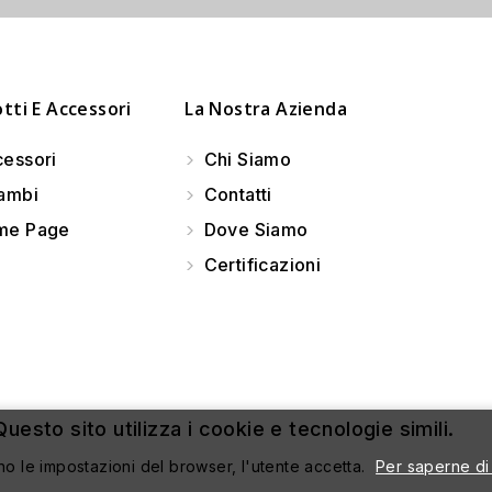
tti E Accessori
La Nostra Azienda
essori
Chi Siamo
ambi
Contatti
e Page
Dove Siamo
Certificazioni
uesto sito utilizza i cookie e tecnologie simili.
no le impostazioni del browser, l'utente accetta.
Per saperne di