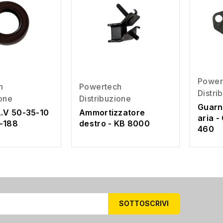
Power
h
Powertech
Distri
ione
Distribuzione
Guarni
L.V 50-35-10
Ammortizzatore
aria 
6-188
destro - KB 8000
460