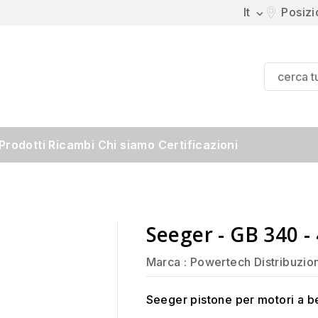
It
Posiz

Prodotti
Ricambi
Chi siamo
Certificazioni
Seeger - GB 340 - 
Marca :
Powertech Distribuzio
Seeger pistone per motori a 