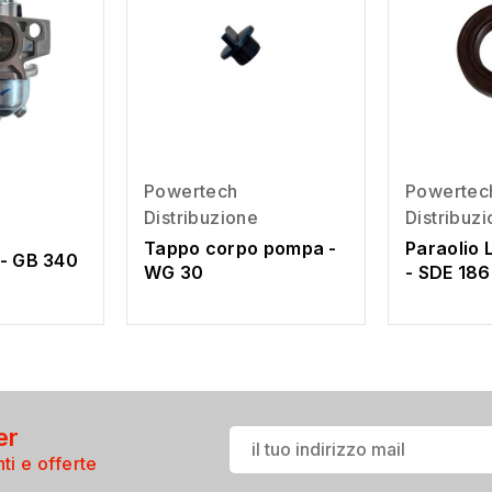
Powertech
Powertec
Distribuzione
Distribuz
Tappo corpo pompa -
Paraolio 
- GB 340
WG 30
- SDE 18
er
ti e offerte