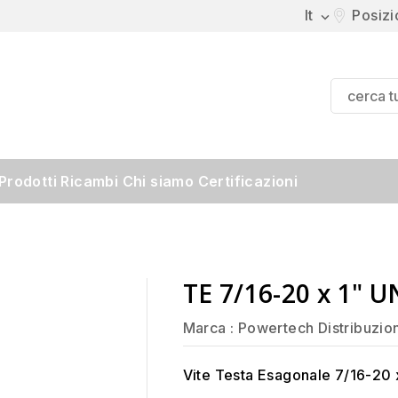
It
Posiz

Prodotti
Ricambi
Chi siamo
Certificazioni
TE 7/16-20 x 1" U
Marca :
Powertech Distribuzio
Vite Testa Esagonale 7/16-20 