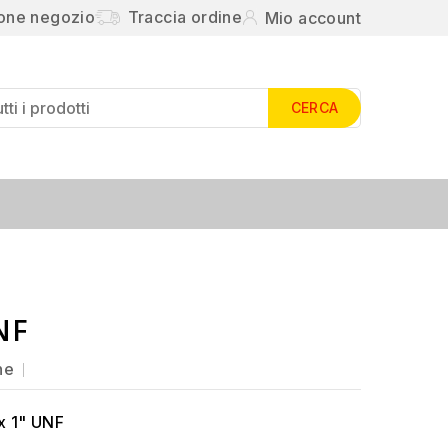
ione negozio
Traccia ordine
Mio account
CERCA
NF
ne
x 1" UNF