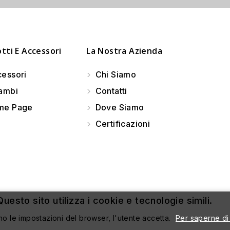
tti E Accessori
La Nostra Azienda
essori
Chi Siamo
ambi
Contatti
e Page
Dove Siamo
Certificazioni
uesto sito utilizza i cookie e tecnologie simili.
no le impostazioni del browser, l'utente accetta.
Per saperne di