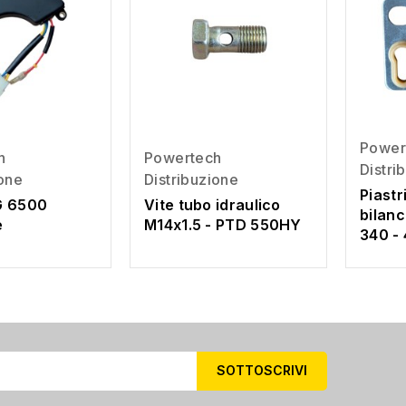
Power
h
Powertech
Distri
ione
Distribuzione
Piastr
G 6500
Vite tubo idraulico
bilanc
e
M14x1.5 - PTD 550HY
340 -