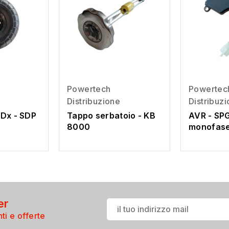
Powertech
Powertec
Distribuzione
Distribuz
Dx - SDP
Tappo serbatoio - KB
AVR - SP
8000
monofas
er
ti e offerte