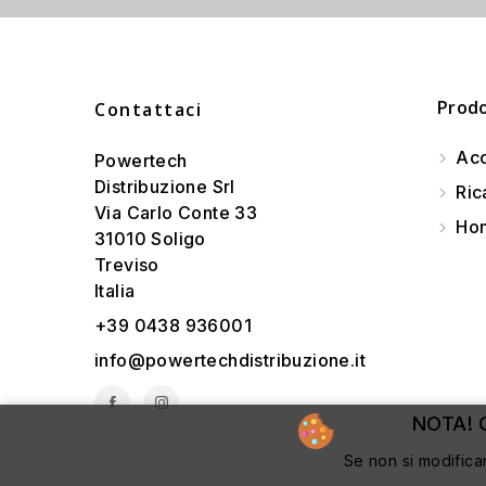
Prodo
Contattaci
Acc
Powertech
Distribuzione Srl
Ric
Via Carlo Conte 33
Hom
31010 Soligo
Treviso
Italia
+39 0438 936001
info@powertechdistribuzione.it
NOTA! Q
Se non si modifica