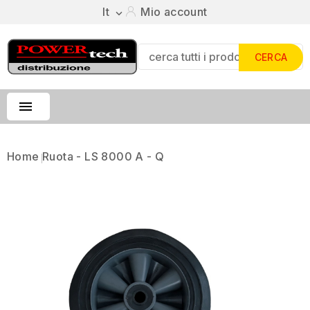
It
Mio account

CERCA

Home
Ruota - LS 8000 A - Q