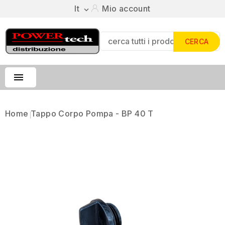
It
Mio account

CERCA

Home
Tappo Corpo Pompa - BP 40 T