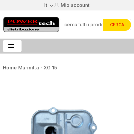
It
Mio account

CERCA

Home
Marmitta - XG 15